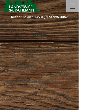
Rufen Sie an :
+49 (0) 173 995 3067
AGB
Dies sind die Allgemeinen
Geschäftsbedingungen (AGB). Diese
Vorlage enthält Beispieltexte, ist nicht
vollständig und kann nicht veröffentlicht
werden. Die AGB dienen der Absicherung
von Website-Eigentümern. Darin können sie
eigene Vertragsbedingungen festlegen und
ihrer Informationspflicht nachkommen. Für
den Fall eines Online-Shops kann diese
Informationspflicht z. B. Details über Waren,
Preise sowie die Bedingungen des
Vertragsabschlusses, der Kündigung und