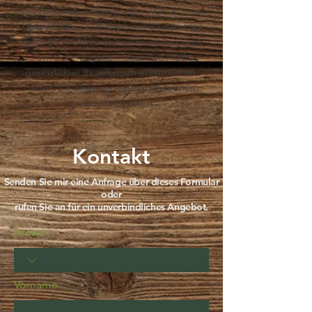
des Widerrufs umfassen. Die AGB müssen
Überschriften enthalten und passend für
das eigene Unternehmen formuliert sein.
Um sicherzugehen, dass Ihre AGB
gesetzlichen Regelungen entsprechen,
lassen Sie diese von einem erfahrenen
Anwalt überprüfen.
Kontakt
Senden Sie mir eine Anfrage über dieses Formular
oder
rufen Sie an für ein unverbindliches Angebot.
Anrede
Vorname